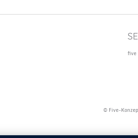
SE
five
© Five-Konzep