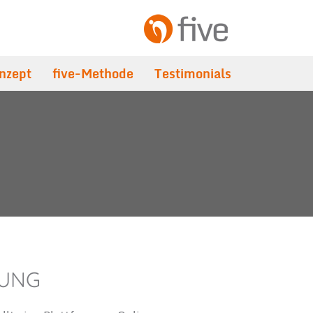
nzept
five-Methode
Testimonials
TUNG