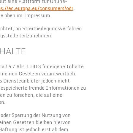
lt eine Plattform zur Online-
ps://ec.europa.eu/consumers/odr
.
Sie oben im Impressum.
lichtet, an Streitbeilegungsverfahren
ngsstelle teilzunehmen.
HALTE
mäß § 7 Abs.1 DDG für eigene Inhalte
gemeinen Gesetzen verantwortlich.
ls Diensteanbieter jedoch nicht
 gespeicherte fremde Informationen zu
 zu forschen, die auf eine
en.
 oder Sperrung der Nutzung von
inen Gesetzen bleiben hiervon
Haftung ist jedoch erst ab dem